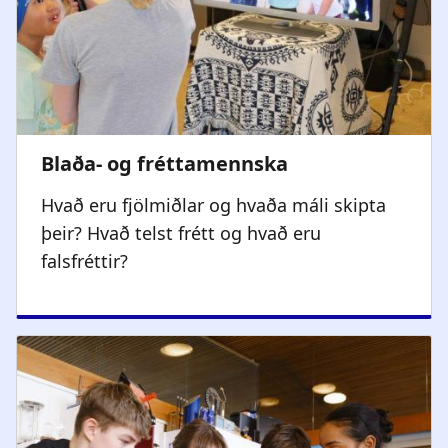
Hvað eru fjölmiðlar og hvaða máli skipta
þeir? Hvað telst frétt og hvað eru
falsfréttir?