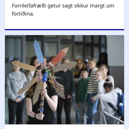
Fornleifafræði getur sagt okkur margt um
fortíðina.