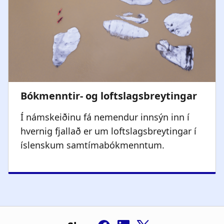
Í námskeiðinu fá nemendur innsýn inn í
hvernig fjallað er um loftslagsbreytingar í
íslenskum samtímabókmenntum. ​