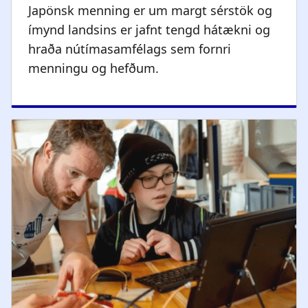
Japönsk menning er um margt sérstök og
ímynd landsins er jafnt tengd hátækni og
hraða nútímasamfélags sem fornri
menningu og hefðum.