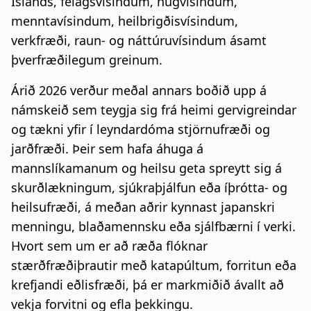
n
Íslands, félagsvísindum, hugvísindum,
a
menntavísindum, heilbrigðisvísindum,
a
t
verkfræði, raun- og náttúruvísindum ásamt
r
i
þverfræðilegum greinum.
s
o
Árið 2026 verður meðal annars boðið upp á
l
námskeið sem teygja sig frá heimi gervigreindar
n
og tækni yfir í leyndardóma stjörnufræði og
ó
jarðfræði. Þeir sem hafa áhuga á
ð
mannslíkamanum og heilsu geta spreytt sig á
skurðlækningum, sjúkraþjálfun eða íþrótta- og
heilsufræði, á meðan aðrir kynnast japanskri
menningu, blaðamennsku eða sjálfbærni í verki.
Hvort sem um er að ræða flóknar
stærðfræðiþrautir með katapúltum, forritun eða
krefjandi eðlisfræði, þá er markmiðið ávallt að
vekja forvitni og efla þekkingu.