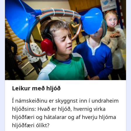
Í námskeiðinu er skyggnst inn í undraheim
hljóðsins: Hvað er hljóð, hvernig virka
hljóðfæri og hátalarar og af hverju hljóma
hljóðfæri ólíkt?