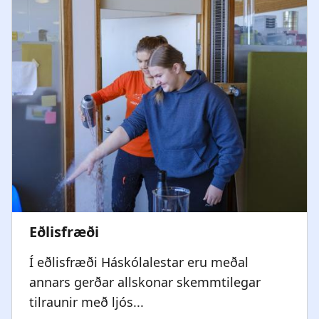
Í eðlisfræði Háskólalestar eru meðal
annars gerðar allskonar skemmtilegar
tilraunir með ljós...