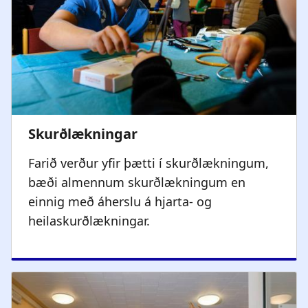
Farið verður yfir þætti í skurðlækningum,
bæði almennum skurðlækningum en
einnig með áherslu á hjarta- og
heilaskurðlækningar.