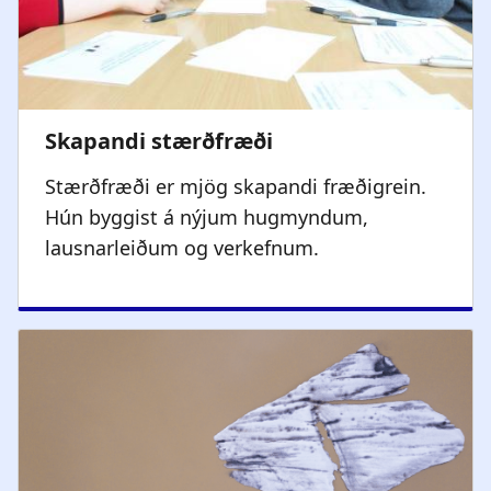
Stærðfræði er mjög skapandi fræðigrein.
Hún byggist á nýjum hugmyndum,
lausnarleiðum og verkefnum.