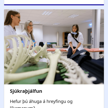
Hefur þú áhuga á hreyfingu og
líkamanum?