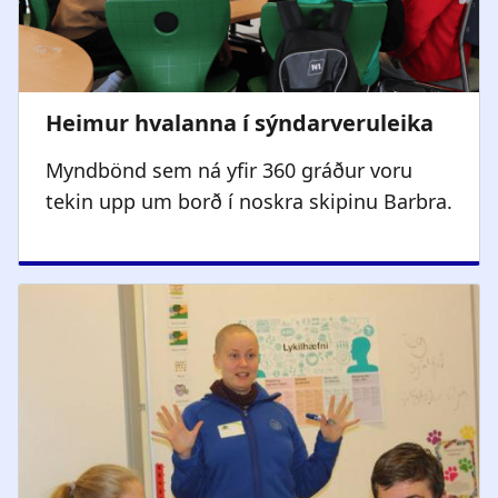
Myndbönd sem ná yfir 360 gráður voru
tekin upp um borð í noskra skipinu Barbra.