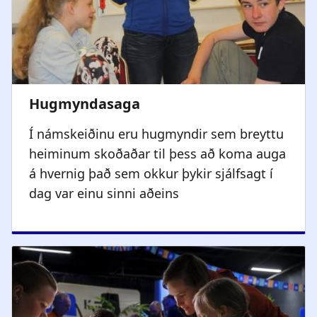
Í námskeiðinu eru hugmyndir sem breyttu
heiminum skoðaðar til þess að koma auga
á hvernig það sem okkur þykir sjálfsagt í
dag var einu sinni aðeins