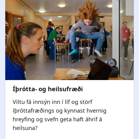
Viltu fá innsýn inn í líf og störf
íþróttafræðings og kynnast hvernig
hreyfing og svefn geta haft áhrif á
heilsuna?