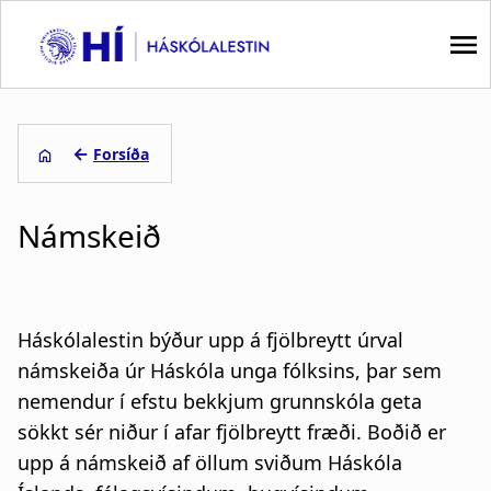
S
k
i
p
M
t
a
←
Forsíða
o
m
L
i
a
Námskeið
e
i
n
n
i
n
c
o
ð
a
Háskólalestin býður upp á fjölbreytt úrval
n
s
v
t
námskeiða úr Háskóla unga fólksins, þar sem
e
nemendur í efstu bekkjum grunnskóla geta
a
i
n
sökkt sér niður í afar fjölbreytt fræði. Boðið er
g
t
g
upp á námskeið af öllum sviðum Háskóla