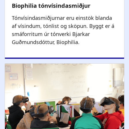
Tónvísindasmiðjurnar eru einstök blanda
af vísindum, tónlist og sköpun. Byggt er á
smáforritum úr tónverki Bjarkar
Guðmundsdóttur, Biophilia.