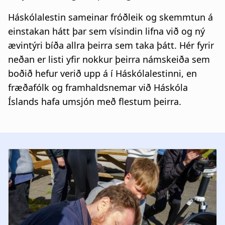
Háskólalestin sameinar fróðleik og skemmtun á
einstakan hátt þar sem vísindin lifna við og ný
ævintýri bíða allra þeirra sem taka þátt. Hér fyrir
neðan er listi yfir nokkur þeirra námskeiða sem
boðið hefur verið upp á í Háskólalestinni, en
fræðafólk og framhaldsnemar við Háskóla
Íslands hafa umsjón með flestum þeirra.