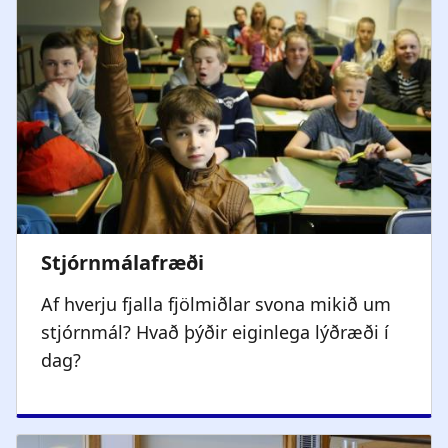
Af hverju fjalla fjölmiðlar svona mikið um
stjórnmál? Hvað þýðir eiginlega lýðræði í
dag?