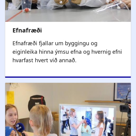
Efnafræði fjallar um byggingu og
eiginleika hinna ýmsu efna og hvernig efni
hvarfast hvert við annað.