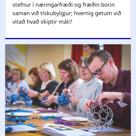
stefnur í næringarfræði og fræðin borin
saman við tískubylgjur; hvernig getum við
vitað hvað skiptir máli?