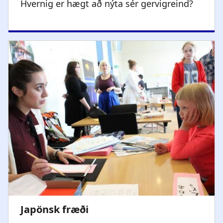
Hvernig er hægt að nýta sér gervigreind? ​