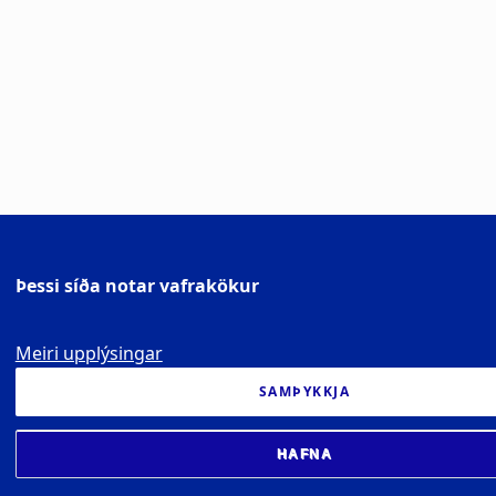
Þessi síða notar vafrakökur
Meiri upplýsingar
SAMÞYKKJA
HAFNA